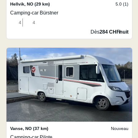
Hellvik
,
NO
(29 km)
5.0 (1)
Camping-car Bürstner
4
4
Dès
284 CHF
/
nuit
Vanse
,
NO
(37 km)
Nouveau
Camping-car Pilote