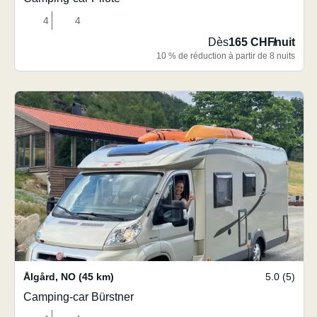
4
4
Dès
165 CHF
/
nuit
10 % de réduction à partir de 8 nuits
Ålgård
,
NO
(45 km)
5.0 (5)
Camping-car Bürstner