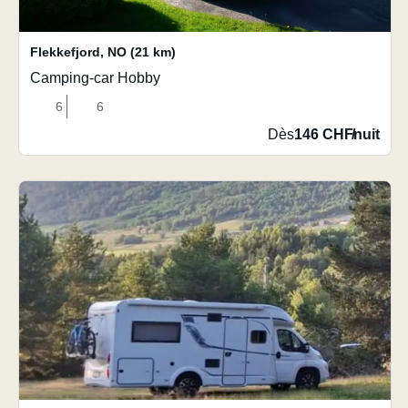
Flekkefjord
,
NO
(21 km)
Camping-car Hobby
6
6
Dès
146 CHF
/
nuit