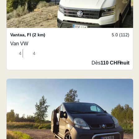
Vantaa
,
FI
(2 km)
5.0 (112)
Van VW
4
4
Dès
110 CHF
/
nuit