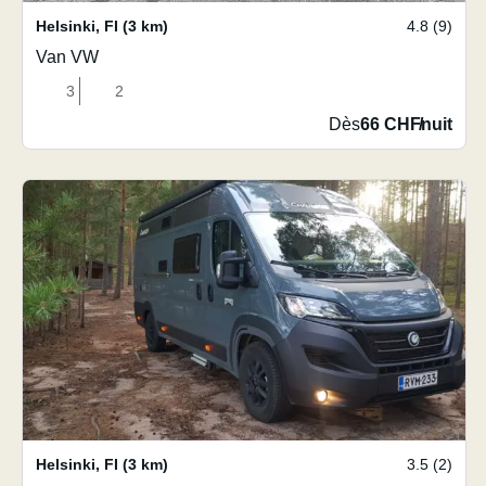
Helsinki
,
FI
(3 km)
4.8 (9)
Van VW
3
2
Dès
66 CHF
/
nuit
Helsinki
,
FI
(3 km)
3.5 (2)