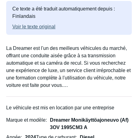
Ce texte a été traduit automatiquement depuis :
Finlandais
Voir le texte original
La Dreamer est l'un des meilleurs véhicules du marché,
offrant une conduite aisée grâce à sa transmission
automatique et sa caméra de recul. Si vous recherchez
une expérience de luxe, un service client irréprochable et
une formation complète à l'utilisation du véhicule, notre
voiture est faite pour vous.
La Dreamer est l'un des meilleurs véhicules du marché,
offrant une conduite aisée grâce à sa transmission
Le véhicule est mis en location par une entreprise
automatique et sa caméra de recul. Si vous recherchez
Marque et modèle
Dreamer Monikäyttöajoneuvo (Af)
une expérience de luxe, un service client irréprochable et
3OV 1995CM3 A
une formation complète à l'utilisation du véhicule, notre
voiture est faite pour vous.
Année
2024
Type de carburant
Diesel