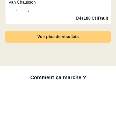
Van Chausson
4
3
Dès
188 CHF
/
nuit
Voir plus de résultats
Comment ça marche ?