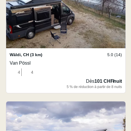
Wäldi
,
CH
(3 km)
5.0 (14)
Van Pössl
4
4
Dès
101 CHF
/
nuit
5 % de réduction à partir de 8 nuits