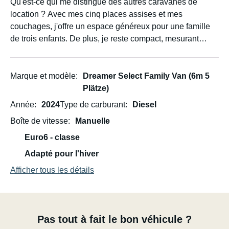
Qu'est-ce qui me distingue des autres caravanes de
location ? Avec mes cinq places assises et mes
couchages, j'offre un espace généreux pour une famille
de trois enfants. De plus, je reste compact, mesurant
moins de 6 mètres de long et à peine plus de 2 mètres de
large.
Marque et modèle
Dreamer Select Family Van (6m 5
Ce que mes propriétaires apprécient particulièrement :
Plätze)
Année
2024
Type de carburant
Diesel
- La grande table coulissante où chacun peut manger,
Boîte de vitesse
Manuelle
boire et même jouer (par mauvais temps)
confortablement.
Euro6 - classe
Adapté pour l'hiver
- Les toilettes Clesana C1, un système ingénieux. Fini les
Afficher tous les détails
odeurs chimiques ! Un système de sac simple, comme
celui de ROBIDOG, permet de vider facilement la
poubelle la plus proche. Avec les panneaux solaires et le
grand réfrigérateur, vous pouvez facilement passer
Pas tout à fait le bon véhicule ?
plusieurs jours en pleine nature à mon bord.