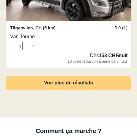
Tägerwilen
,
CH
(5 km)
5.0 (1)
Van Tourne
4
4
Dès
153 CHF
/
nuit
10 % de réduction à partir de 8 nuits
Voir plus de résultats
Comment ça marche ?