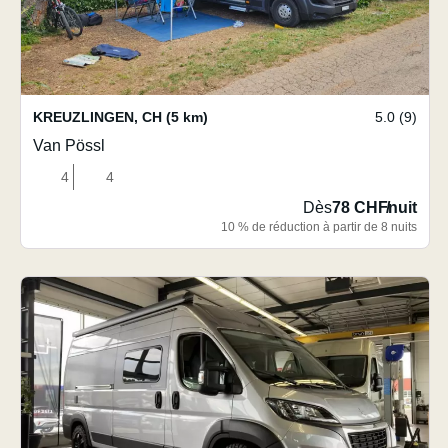
KREUZLINGEN
,
CH
(5 km)
5.0 (9)
Van Pössl
4
4
Dès
78 CHF
/
nuit
10 % de réduction à partir de 8 nuits