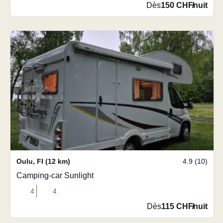
Dès
150 CHF
/
nuit
Oulu
,
FI
(12 km)
4.9 (10)
Camping-car Sunlight
4
4
Dès
115 CHF
/
nuit