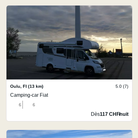
Oulu
,
FI
(13 km)
5.0 (7)
Camping-car Fiat
6
6
Dès
117 CHF
/
nuit