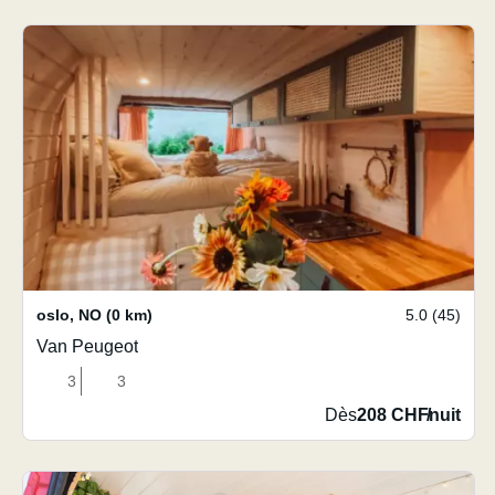
oslo
,
NO
(0 km)
5.0 (45)
Van Peugeot
3
3
Dès
208 CHF
/
nuit