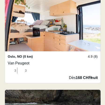
Oslo
,
NO
(0 km)
4.9 (8)
Van Peugeot
3
3
Dès
168 CHF
/
nuit