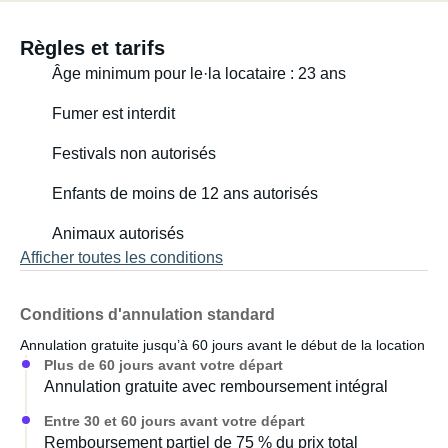
Cuisine :
Règles et tarifs
- Couverts et ustensiles de cuisine nécessaires.
Âge minimum pour le·la locataire : 23 ans
Fumer est interdit
- Plaque de cuisson au gaz (fonctionnant avec des
cartouches de gaz. Simple et économique).
Festivals non autorisés
- Évier avec eau froide uniquement. Pompe électrique
Enfants de moins de 12 ans autorisés
pour le robinet. Réservoir d'eau et poubelle intégrés au
Animaux autorisés
plan de travail.
Afficher toutes les conditions
- Plan de travail réfrigéré 12 V (environ). 60 litres
Conditions d'annulation standard
Hygiène :
Annulation gratuite jusqu’à 60 jours avant le début de la location
Plus de 60 jours avant votre départ
- Serviette de bain et gant de toilette pour 2 personnes.
Annulation gratuite avec remboursement intégral
Entre 30 et 60 jours avant votre départ
- Douche (à batterie, utilisable sous l'eau).
Remboursement partiel de 75 % du prix total