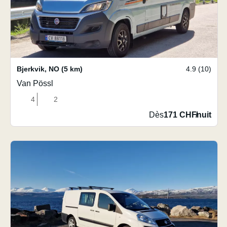
Bjerkvik
,
NO
(5 km)
4.9 (10)
Van Pössl
4
2
Dès
171 CHF
/
nuit