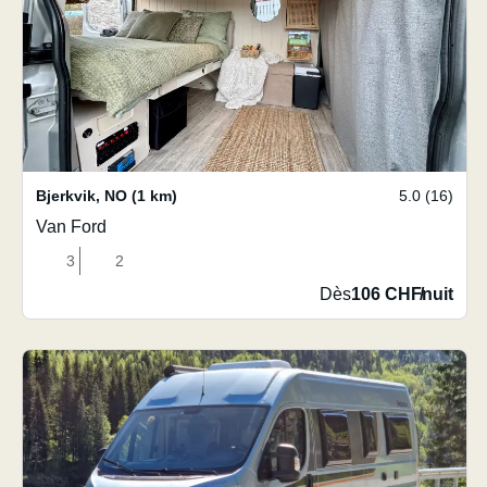
Bjerkvik
,
NO
(1 km)
5.0 (16)
Van Ford
3
2
Dès
106 CHF
/
nuit