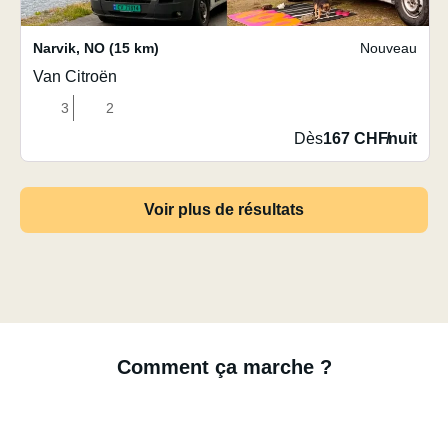
Narvik
,
NO
(15 km)
Nouveau
Van Citroën
3
2
Dès
167 CHF
/
nuit
Voir plus de résultats
Comment ça marche ?