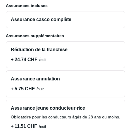
Assurances incluses
- Les draps et les serviettes sales doivent être retirés et
placés dans un sac dans le coffre.
Assurance casco complète
- La vaisselle doit être lavée.
Assurances supplémentaires
- Les réservoirs d'eaux usées et d'eau chaude doivent
Réduction de la franchise
être vidés.
+ 24.74 CHF
nuit
- Les surfaces doivent être nettoyées.
Assurance annulation
- Les balais et les tapis de sol doivent être lavés.
+ 5.75 CHF
nuit
- Le réservoir de carburant doit être rempli.
Assurance jeune conducteur·rice
Obligatoire pour les conducteurs âgés de 28 ans ou moins.
+ 11.51 CHF
nuit