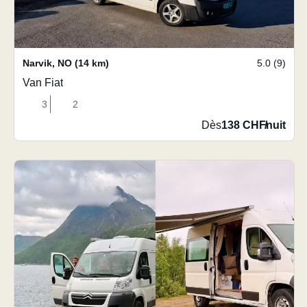
Narvik
,
NO
(14 km)
5.0 (9)
Van Fiat
3
2
Dès
138 CHF
/
nuit