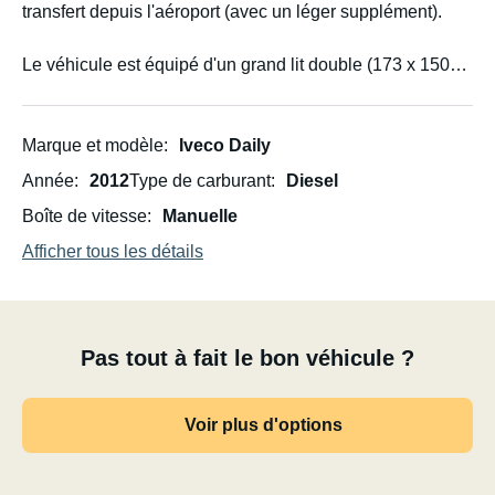
transfert depuis l'aéroport (avec un léger supplément).
Le véhicule est équipé d'un grand lit double (173 x 150
cm). Si vous êtes grand, vous devrez dormir en
diagonale. Il comprend également un coin salon et un
plan de travail pour la cuisine. (Tout est fait maison.) Un
Marque et modèle
Iveco Daily
toit ouvrant et des fenêtres ouvrantes sont présents sur
Année
2012
Type de carburant
Diesel
les portes arrière.
Boîte de vitesse
Manuelle
Batterie :
Afficher tous les détails
Capacité de la batterie : 195 Ah. Chargeur 220 V inclus.
Pas tout à fait le bon véhicule ?
Chauffage :
Chauffage diesel dans l'espace de chargement. Il est
Voir plus d'options
télécommandé et fonctionne sur secteur (12 V) grâce à sa
propre batterie.