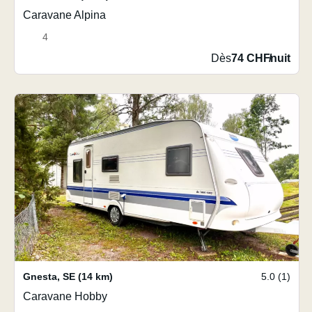
Caravane Alpina
4
Dès
74 CHF
/
nuit
Gnesta
,
SE
(14 km)
5.0 (1)
Caravane Hobby