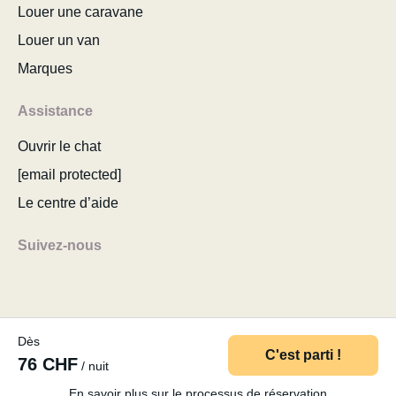
Louer une caravane
Louer un van
Marques
Assistance
Ouvrir le chat
[email protected]
Le centre d’aide
Suivez-nous
Dès
© 2026 MyCamper AG
Conditions d’utilisation
C'est parti !
76 CHF
/ nuit
Politique de confidentialité
Mentions légales
Plan du site
Modifier le consentement aux cookies
En savoir plus sur le processus de réservation