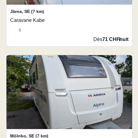
Järna
,
SE
(7 km)
Caravane Kabe
6
Dès
71 CHF
/
nuit
Mölnbo
,
SE
(7 km)