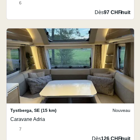
6
Dès
97 CHF
/
nuit
Tystberga
,
SE
(15 km)
Nouveau
Caravane Adria
7
Dès
126 CHF
/
nuit