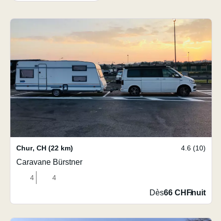
Chur
,
CH
(22 km)
4.6 (10)
Caravane Bürstner
4
4
Dès
66 CHF
/
nuit