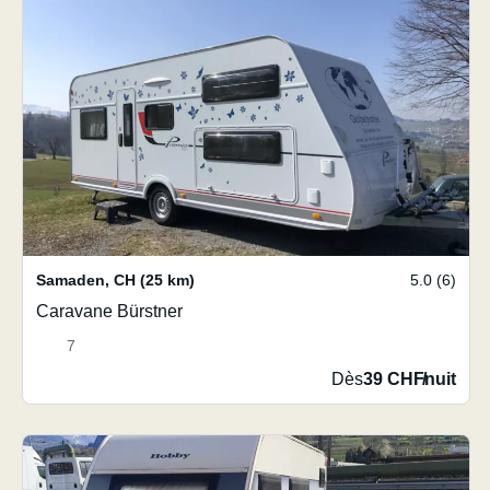
Samaden
,
CH
(25 km)
5.0 (6)
Caravane Bürstner
7
Dès
39 CHF
/
nuit