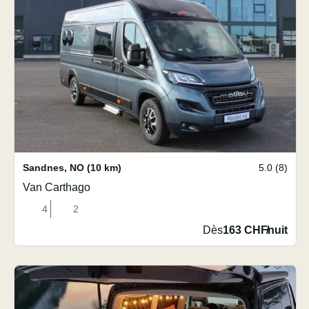
Sandnes
,
NO
(10 km)
5.0 (8)
Van Carthago
4
2
Dès
163 CHF
/
nuit