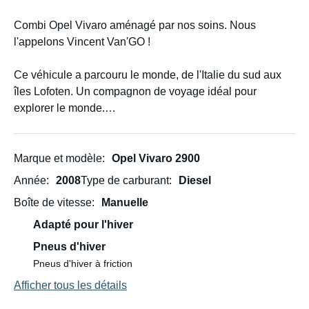
Combi Opel Vivaro aménagé par nos soins. Nous
l'appelons Vincent Van'GO !
Ce véhicule a parcouru le monde, de l'Italie du sud aux
îles Lofoten. Un compagnon de voyage idéal pour
explorer le monde.
Nous pouvons également venir vous chercher à l'aéroport
de Sola et vous conduire jusqu'au véhicule (600 NOK).
Marque et modèle
Opel Vivaro 2900
Année
2008
Type de carburant
Diesel
Boîte de vitesse
Manuelle
Adapté pour l'hiver
Pneus d'hiver
Pneus d'hiver à friction
Afficher tous les détails