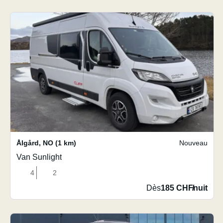
Ålgård
,
NO
(1 km)
Nouveau
Van Sunlight
4
2
Dès
185 CHF
/
nuit