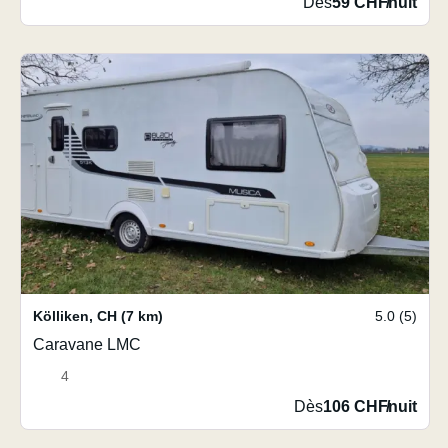
Dès
59 CHF
/
nuit
Kölliken
,
CH
(7 km)
5.0 (5)
Caravane LMC
4
Dès
106 CHF
/
nuit