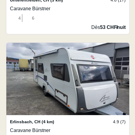
Unterentfelden
,
CH
(3 km)
4.8 (17)
Caravane Bürstner
4
6
Dès
53 CHF
/
nuit
Erlinsbach
,
CH
(4 km)
4.9 (7)
Caravane Bürstner