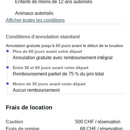
Enfants de moins de 12 ans autorisés
intégré assure une luminosité suffisante pour lire ou jouer
Animaux autorisés
à des jeux.
Afficher toutes les conditions
La chambre peut être chauffée par un chauffage au
diesel.
Conditions d'annulation standard
Annulation gratuite jusqu’à 60 jours avant le début de la location
Un système audio permet d'écouter de la musique depuis
Plus de 60 jours avant votre départ
son téléphone dans la chambre et la cuisine.
Annulation gratuite avec remboursement intégral
Entre 30 et 60 jours avant votre départ
Remboursement partiel de 75 % du prix total
Moins de 30 jours avant votre départ
Aucun remboursement
Frais de location
Caution
500 CHF / réservation
Frais de remise
68 CHF / réservation