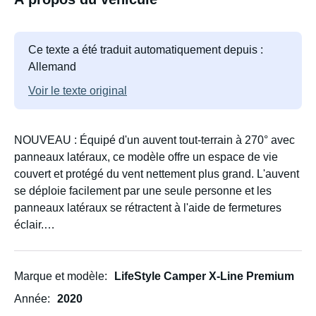
Ce texte a été traduit automatiquement depuis :
Allemand
Voir le texte original
NOUVEAU : Équipé d'un auvent tout-terrain à 270° avec
panneaux latéraux, ce modèle offre un espace de vie
couvert et protégé du vent nettement plus grand. L'auvent
se déploie facilement par une seule personne et les
panneaux latéraux se rétractent à l'aide de fermetures
éclair.
Idéal pour les familles, avec ou sans enfants, grâce à sa
construction très robuste et quasiment indestructible.
Marque et modèle
LifeStyle Camper X-Line Premium
Année
2020
Trôlable sans permis remorque (poids total inférieur à 750