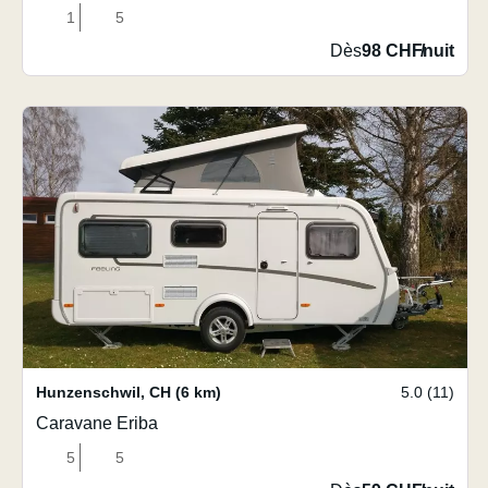
1
5
Dès
98 CHF
/
nuit
Hunzenschwil
,
CH
(6 km)
5.0 (11)
Caravane Eriba
5
5