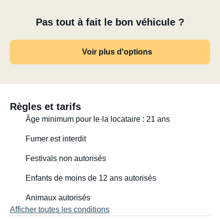
Services supplémentaires disponibles pour ce véhicule :
Pas tout à fait le bon véhicule ?
- Vaisselle pour 6 personnes : 20 €/pièce
Voir plus d'options
- Chaises de camping : 10 €/pièce
- Table de camping : 10 €/pièce
- Micro-ondes : 20 €/pièce
Règles et tarifs
Âge minimum pour le·la locataire : 21 ans
- Barbecue à gaz : 20 €/pièce
Fumer est interdit
- Bouteille de gaz pour barbecue : 10 €/pièce
Festivals non autorisés
- Aspirateur balai : 10 €/pièce
Enfants de moins de 12 ans autorisés
- Frais pour animaux : 130 €/animal
Animaux autorisés
Afficher toutes les conditions
- Vidange des eaux grises : 30 €/unité