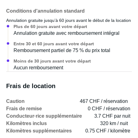
Conditions d'annulation standard
- Vidange et rinçage de la cassette des toilettes :
Annulation gratuite jusqu’à 60 jours avant le début de la location
90 €/unité
Plus de 60 jours avant votre départ
Annulation gratuite avec remboursement intégral
- Réduction franchise : 20 €/jour
Entre 30 et 60 jours avant votre départ
- Assurance pare-brise et pneus : 10 €/jour
Remboursement partiel de 75 % du prix total
Moins de 30 jours avant votre départ
- Kilométrage illimité : 200 €/unité
Aucun remboursement
- Nettoyage intérieur final 200 €/personne
Frais de location
Camping-car tout équipé et propre à louer.
Caution
467 CHF / réservation
Frais de remise
0 CHF / réservation
Conducteur·rice supplémentaire
3.7 CHF par nuit
Kilomètres inclus
320 km / nuit
Kilomètres supplémentaires
0.75 CHF / kilomètre