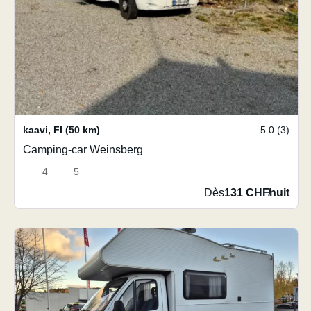
kaavi
,
FI
(50 km)
5.0 (3)
Camping-car Weinsberg
4
5
Dès
131 CHF
/
nuit