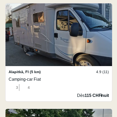
Alapitkä
,
FI
(5 km)
4.9 (11)
Camping-car Fiat
3
4
Dès
115 CHF
/
nuit