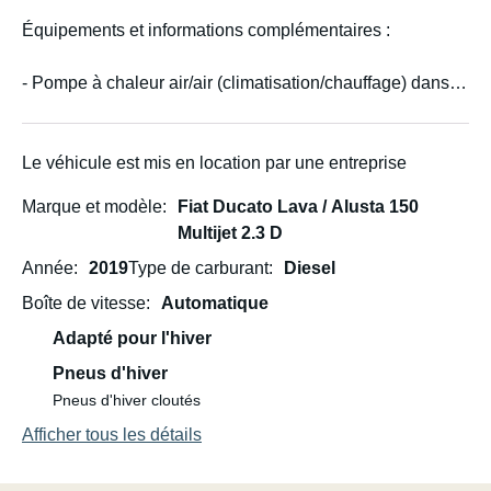
Équipements et informations complémentaires :
- Pompe à chaleur air/air (climatisation/chauffage) dans la
cabine (fonctionne sur secteur)
- Store extérieur
Le véhicule est mis en location par une entreprise
Marque et modèle
Fiat Ducato Lava / Alusta 150
- Porte-vélos
Multijet 2.3 D
- Four à gaz
Année
2019
Type de carburant
Diesel
Boîte de vitesse
Automatique
- Télévision
Adapté pour l'hiver
- Mibox (permet de regarder une Smart TV ou de partager
Pneus d'hiver
l’écran de votre téléphone sur la télévision via Internet)
Pneus d'hiver cloutés
Afficher tous les détails
- Barre de son