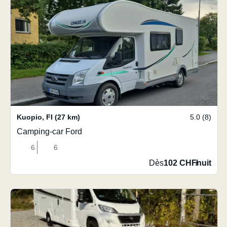
Kuopio
,
FI
(27 km)
5.0 (8)
Camping-car Ford
6
6
Dès
102 CHF
/
nuit