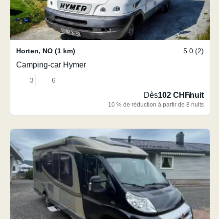
Horten
,
NO
(1 km)
5.0 (2)
Camping-car Hymer
3
6
Dès
102 CHF
/
nuit
10 % de réduction à partir de 8 nuits