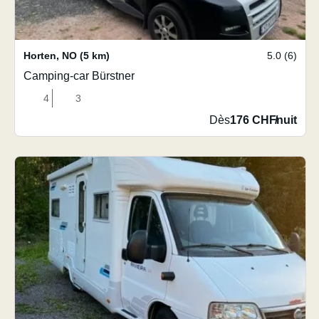
Horten
,
NO
(5 km)
5.0 (6)
Camping-car Bürstner
4
3
Dès
176 CHF
/
nuit