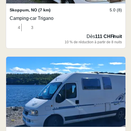
Skoppum
,
NO
(7 km)
5.0 (8)
Camping-car Trigano
4
3
Dès
111 CHF
/
nuit
10 % de réduction à partir de 8 nuits