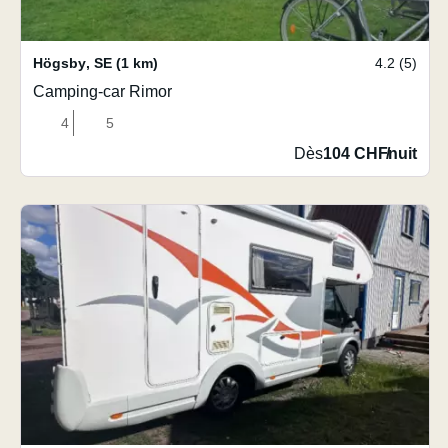
Högsby
,
SE
(1 km)
4.2 (5)
Camping-car Rimor
4
5
Dès
104 CHF
/
nuit