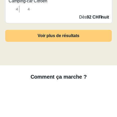
Camping-car Citroën
4
4
Dès
92 CHF
/
nuit
Voir plus de résultats
Comment ça marche ?