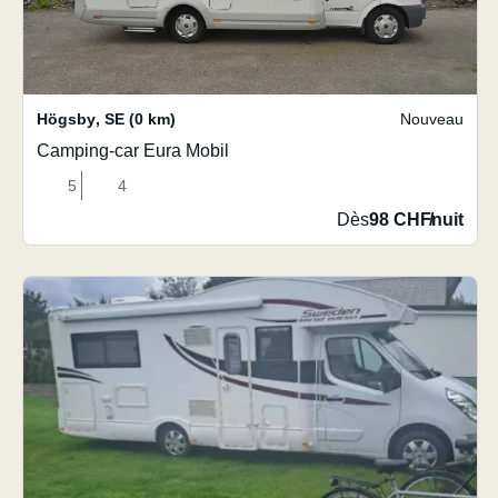
Högsby
,
SE
(0 km)
Nouveau
Camping-car Eura Mobil
5
4
Dès
98 CHF
/
nuit