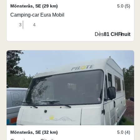
Mönsterås
,
SE
(29 km)
5.0 (5)
Camping-car Eura Mobil
3
4
Dès
81 CHF
/
nuit
Mönsterås
,
SE
(32 km)
5.0 (4)