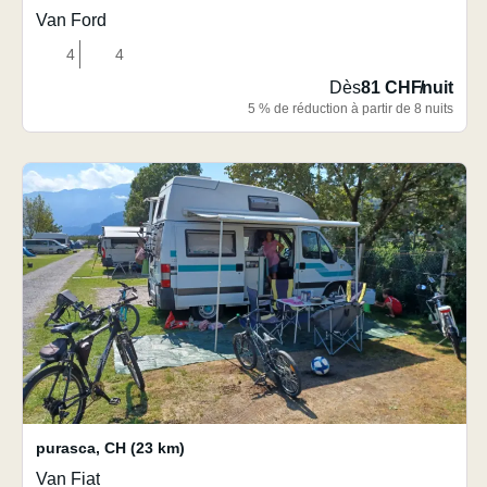
Van Ford
4
4
Dès
81 CHF
/
nuit
5 % de réduction à partir de 8 nuits
purasca
,
CH
(23 km)
Van Fiat