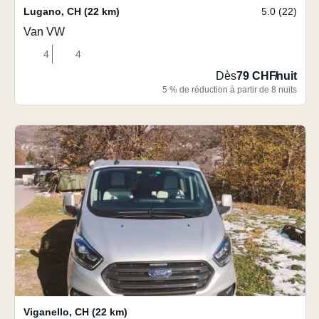
Lugano
,
CH
(22 km)
5.0 (22)
Van VW
4
4
Dès
79 CHF
/
nuit
5 % de réduction à partir de 8 nuits
Viganello
,
CH
(22 km)