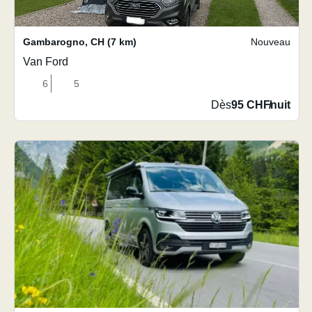
Gambarogno
,
CH
(7 km)
Nouveau
Van Ford
6
5
Dès
95 CHF
/
nuit