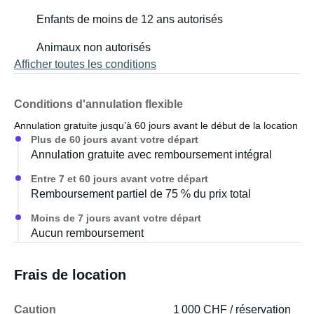
Enfants de moins de 12 ans autorisés
Vous y trouverez tout le confort nécessaire : une glacière,
une table à manger, une plaque de cuisson à gaz avec
Animaux non autorisés
évier, des ustensiles de cuisine et de la vaisselle, une
Afficher toutes les conditions
cafetière et des serviettes propres. Des toilettes avec
cabine sont également à votre disposition. L’alimentation
électrique est assurée par une batterie secondaire. Portes
Conditions d'annulation flexible
coulissantes des deux côtés. Stores occultants à toutes
Annulation gratuite jusqu’à 60 jours avant le début de la location
les fenêtres.
Plus de 60 jours avant votre départ
Annulation gratuite avec remboursement intégral
***Confort de couchage sur deux grands lits doubles : Au
Entre 7 et 60 jours avant votre départ
rez-de-chaussée, la banquette trois places se transforme
Remboursement partiel de 75 % du prix total
en lit double (135 x 195 cm) grâce à des matelas pliants
Moins de 7 jours avant votre départ
confortables. À l’étage, sous le toit relevable équipé de
Aucun remboursement
trois fenêtres avec moustiquaires, se trouve le second lit
double (125 x 200 cm).
Frais de location
***Confort de conduite :
Caution
1 000 CHF / réservation