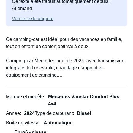
Ce texte a été traduit automatiquement depuis :
Allemand
Voir le texte original
Ce camping-car est idéal pour des vacances en famille,
tout en offrant un confort optimal à deux.
Camping-car Mercedes neuf de 2024, avec transmission
intégrale, toit relevable, chauffage d'appoint et
équipement de camping.
*5 places* - Il offre deux couchages sous le toit relevable
et deux couchages sous la banquette rabattable, pouvant
Marque et modèle
Mercedes Vanstar Comfort Plus
accueillir jusqu'à quatre adultes ou deux adultes et trois
4x4
jeunes enfants.
Année
2024
Type de carburant
Diesel
Boîte de vitesse
Automatique
Le camping-car est équipé d'un auvent, et une tente
d'auvent adaptée est disponible (pour l'été ou la mi-
Euro6 - classe