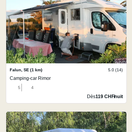
Falun
,
SE
(1 km)
5.0 (14)
Camping-car Rimor
5
4
Dès
119 CHF
/
nuit