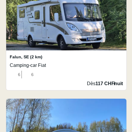
Falun
,
SE
(2 km)
Camping-car Fiat
6
6
Dès
117 CHF
/
nuit