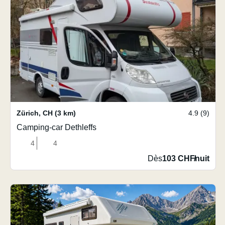
Zürich
,
CH
(3 km)
4.9 (9)
Camping-car Dethleffs
4
4
Dès
103 CHF
/
nuit