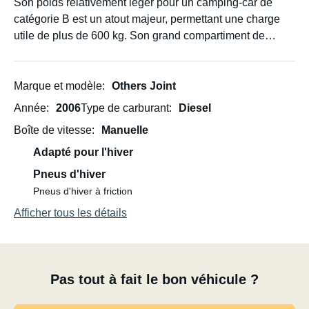
Son poids relativement léger pour un camping-car de
catégorie B est un atout majeur, permettant une charge
utile de plus de 600 kg. Son grand compartiment de
rangement peut accueillir 3 à 4 vélos, et avec une
longueur de moins de 6 mètres, il reste relativement
maniable en ville. Je l'utilise également pour le ski, ce qui
Marque et modèle
Others Joint
le rend adapté à une utilisation hivernale avec quelques
Année
2006
Type de carburant
Diesel
modifications. Il dispose d'un emplacement pour deux
Boîte de vitesse
Manuelle
bouteilles de gaz ; au moins l'une d'elles est pleine et doit
être restituée pleine.
Adapté pour l'hiver
Pneus d'hiver
Pneus d'hiver à friction
Afficher tous les détails
Pas tout à fait le bon véhicule ?