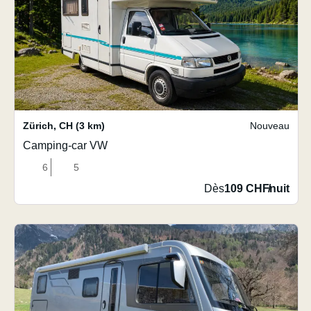
Zürich
,
CH
(3 km)
Nouveau
Camping-car VW
6
5
Dès
109 CHF
/
nuit