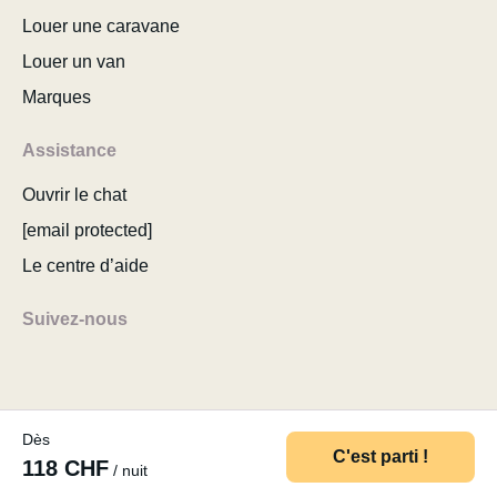
Louer une caravane
Louer un van
Marques
Assistance
Ouvrir le chat
[email protected]
Le centre d’aide
Suivez-nous
Dès
© 2026 MyCamper AG
Conditions d’utilisation
C'est parti !
118 CHF
/ nuit
Politique de confidentialité
Mentions légales