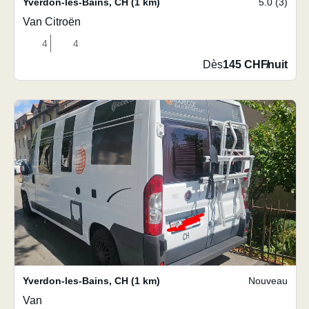
Yverdon-les-Bains
,
CH
(1 km)
5.0 (3)
Van Citroën
4
4
Dès
145 CHF
/
nuit
Yverdon-les-Bains
,
CH
(1 km)
Nouveau
Van