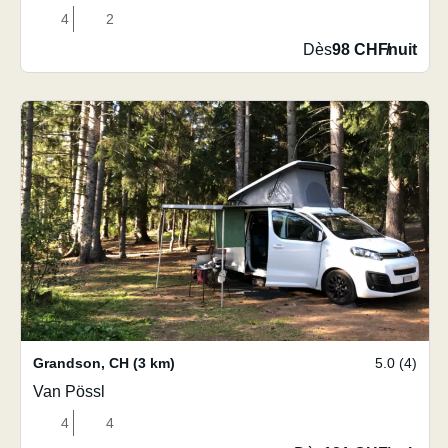
4
2
Dès
98 CHF
/
nuit
Grandson
,
CH
(3 km)
5.0 (4)
Van Pössl
4
4