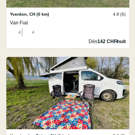
Yverdon
,
CH
(0 km)
4.8 (5)
Van Fiat
4
4
Dès
142 CHF
/
nuit