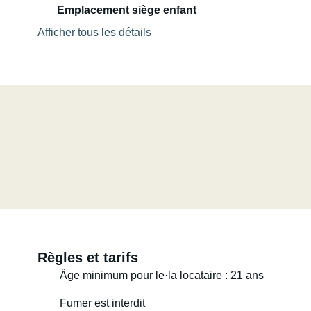
Emplacement siège enfant
Chauffage auxiliaire : au diesel, donc toujours disponibl
Afficher tous les détails
Tout inclus :
Assurance complète
Porte-vélos (2 ou 4 vélos, pliable sur le côté)
Auvent
Place de parking pour votre véhicule
Table et chaises
Électricité (câble ou batterie)
Eau et gaz
Accessoires (calages d’installation, rallonge, câbles, a
camping)
Linge de maison (en option)
Règles et tarifs
Âge minimum pour le·la locataire : 21 ans
Bon séjour !
Fumer est interdit