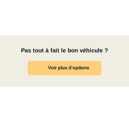
e.
Pas tout à fait le bon véhicule ?
Voir plus d'options
daptateurs de prise, outils et autres équipements de