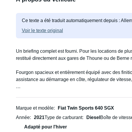
Ce texte a été traduit automatiquement depuis : All
Voir le texte original
Un briefing complet est fourni. Pour les locations de pl
restitué directement aux gares de Thoune ou de Bern
Fourgon spacieux et entièrement équipé avec des finiti
assistance au démarrage en côte, régulateur de vitesse,
Le moteur 2,3 litres de 165 ch assure une bonne accélér
confortable (dans le sens de la longueur) pour un somm
Marque et modèle
Fiat Twin Sports 640 SGX
Cuisine entièrement équipée. Grand réfrigérateur avec 
Année
2021
Type de carburant
Diesel
Boîte de vitess
Adapté pour l'hiver
Nombreux rangements, tout est facile d'accès et idéal 