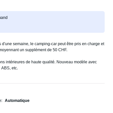
emand
us d'une semaine, le camping-car peut être pris en charge et
e moyennant un supplément de 50 CHF.
ons intérieures de haute qualité. Nouveau modèle avec
 ABS, etc.
ation et une bonne motricité en montagne. Grand lit
eil réparateur, même pour les personnes de grande taille.
compartiment congélateur.
e
Automatique
pour les campeurs débutants.