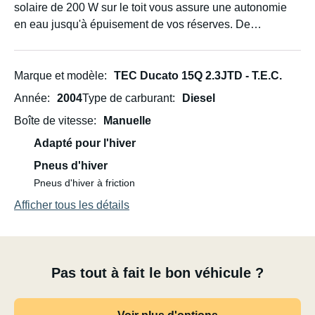
solaire de 200 W sur le toit vous assure une autonomie
en eau jusqu'à épuisement de vos réserves. De
nombreux rangements et un agencement optimal :
- 2 grands lits doubles (2,10 m x 1,50 m et 2,10 m x 1,50
Marque et modèle
TEC Ducato 15Q 2.3JTD - T.E.C.
m dans l'alcôve) avec matelas en mousse à froid de 8 cm
Année
2004
Type de carburant
Diesel
d'épaisseur
Boîte de vitesse
Manuelle
- Salle de bain avec miroir, WC, lavabo, douche et sèche-
Adapté pour l'hiver
cheveux (branchement électrique nécessaire)
Pneus d'hiver
Pneus d'hiver à friction
- Cuisine entièrement équipée avec ustensiles de cuisine
Afficher tous les détails
: assiettes, tasses, verres, couverts, casseroles, poêles,
passoire, bouilloire et cafetière à piston (pour le café ou le
thé). Tout est inclus dans le prix ! ... - Réfrigérateur avec
compartiment congélateur séparé
Pas tout à fait le bon véhicule ?
- Cuisinière à gaz 3 feux