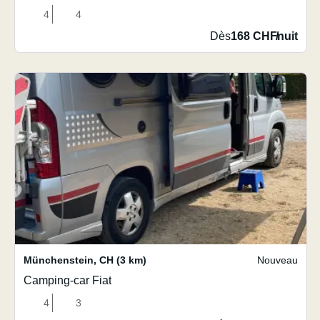
4
4
Dès
168 CHF
/
nuit
Münchenstein
,
CH
(3 km)
Nouveau
Camping-car Fiat
4
3