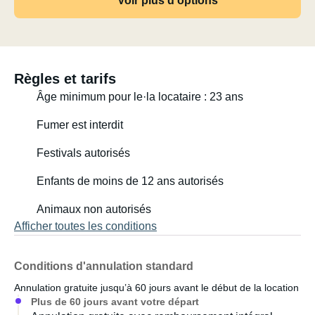
Voir plus d'options
- 2 bouteilles de gaz à bord (à remplir lorsqu'une est vide)
- Porte-vélos (2 vélos, vélos électriques interdits)
Règles et tarifs
- Garage très spacieux (avec table et chaises de
Âge minimum pour le·la locataire : 23 ans
camping, barbecue/réchaud à gaz, douche solaire, bidon
d'eau)
Fumer est interdit
- Cabine climatisée
Festivals autorisés
Enfants de moins de 12 ans autorisés
- Chauffage d'appoint à gaz dans le séjour
Animaux non autorisés
Options supplémentaires disponibles :
Afficher toutes les conditions
- Draps et serviettes
Conditions d'annulation standard
- Vélos
Annulation gratuite jusqu’à 60 jours avant le début de la location
Plus de 60 jours avant votre départ