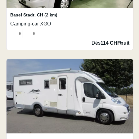
Basel Stadt
,
CH
(2 km)
Camping-car XGO
6
6
Dès
114 CHF
/
nuit