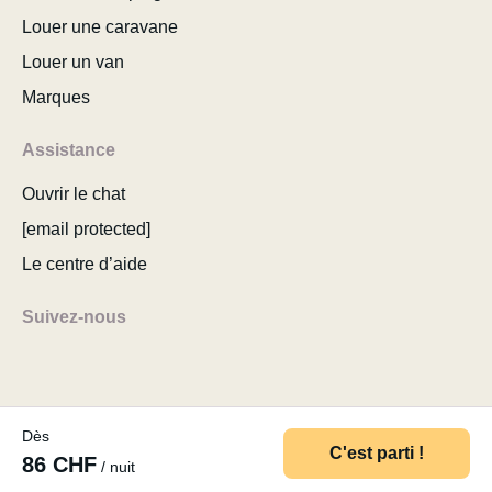
Louer une caravane
Louer un van
Marques
Assistance
Ouvrir le chat
[email protected]
Le centre d’aide
Suivez-nous
Dès
© 2026 MyCamper AG
Conditions d’utilisation
C'est parti !
86 CHF
/ nuit
Politique de confidentialité
Mentions légales