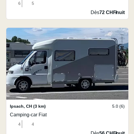
6
5
Dès
72 CHF
/
nuit
Ipsach
,
CH
(3 km)
5.0 (6)
Camping-car Fiat
4
4
Dès
56 CHF
/
nuit