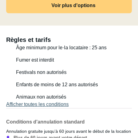
etc. Zudem eine praktisch ausgestattet Küche mit dreifach
Voir plus d'options
Gasherd, grossem Kühlschrank mit Gefrierfach und
Spülbecken (auch Warmwasser). Weiter ist ein
Gasmelder innen installiert. Vollautomatische Sat Anlage
für das Fernsehen. Die Nasszelle bietet ausreichend
Règles et tarifs
Platz und hat eine Dusche.
Âge minimum pour le·la locataire : 25 ans
Inbegriffen ist ebenfalls eine komplette
Küchenausstattung (Teller, Becher, Besteck, Pfannen,
Fumer est interdit
Nespresso Kaffeemaschine, etc.) sowie ein Campingtisch
und Campingstühlen für draussen und ein Gasgrill.
Festivals non autorisés
Die geräumige Heckgarage ermöglicht die Mitnahme von
Enfants de moins de 12 ans autorisés
sperrigen Gepäckstücken (gross genug für 2 Bikes und
hinten noch ein Veloträger für 2 Bikes.
Animaux non autorisés
Afficher toutes les conditions
Conditions d'annulation standard
Annulation gratuite jusqu’à 60 jours avant le début de la location
Plus de 60 jours avant votre départ