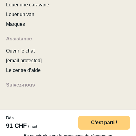
Louer une caravane
Louer un van
Marques
Assistance
Ouvrir le chat
[email protected]
Le centre d’aide
Suivez-nous
Dès
© 2026 MyCamper AG
Conditions d’utilisation
C'est parti !
91 CHF
/ nuit
Politique de confidentialité
Mentions légales
Plan du site
Modifier le consentement aux cookies
En savoir plus sur le processus de réservation