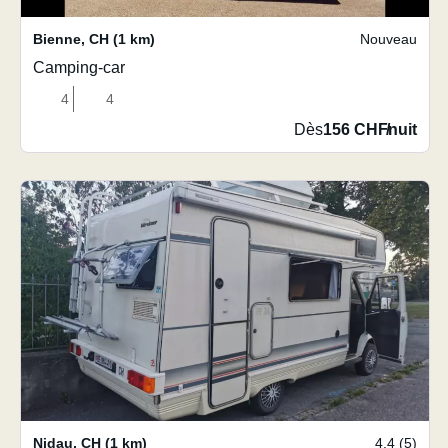
Bienne
,
CH
(1 km)
Nouveau
Camping-car
4
4
Dès
156 CHF
/
nuit
Nidau
,
CH
(1 km)
4.4 (5)