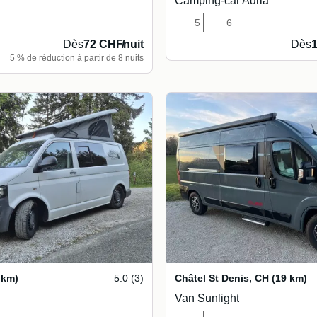
Camping-car Adria
5
6
Dès
72 CHF
/
nuit
Dès
5 % de réduction à partir de 8 nuits
 km)
5.0 (3)
Châtel St Denis
,
CH
(19 km)
Van Sunlight