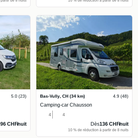
partir de 8 nuits
10 % de réduction à partir de 8 nuits
5.0 (23)
Bas-Vully
,
CH
(34 km)
4.9 (48)
Camping-car Chausson
4
4
s
96 CHF
/
nuit
Dès
136 CHF
/
nuit
10 % de réduction à partir de 8 nuits