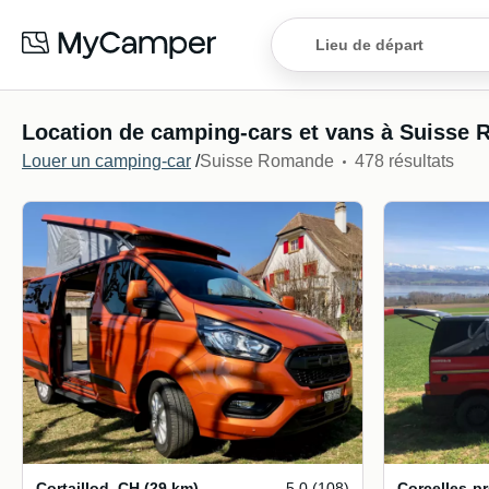
Location de camping-cars et vans à Suisse
Louer un camping-car
/
Suisse Romande
478 résultats
Cortaillod
,
CH
(29 km)
5.0 (108)