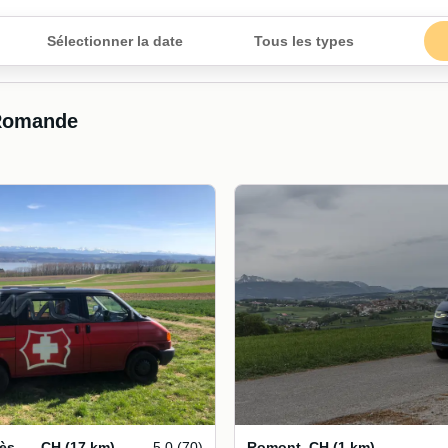
Sélectionner la date
Tous les types
 Romande
Corcelles-près-Payerne
,
CH
(17 km)
5.0 (70)
Romont
,
CH
(1 km)