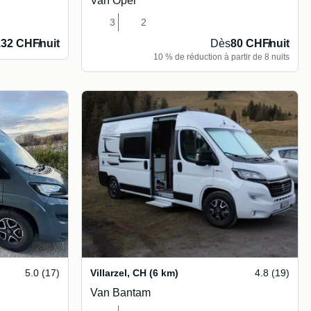
Van Opel
3
2
132 CHF
/
nuit
Dès
80 CHF
/
nuit
10 % de réduction à partir de 8 nuits
5.0 (17)
Villarzel
,
CH
(6 km)
4.8 (19)
Van Bantam