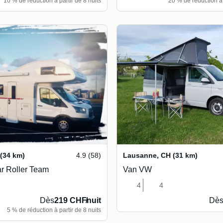
10 % de réduction à partir de 8 nuits
20 % de réduction à 
(34 km)
4.9 (58)
Lausanne
,
CH
(31 km)
r Roller Team
Van VW
4
4
Dès
219 CHF
/
nuit
Dè
5 % de réduction à partir de 8 nuits