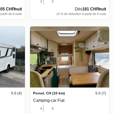
2
2
105 CHF
/
nuit
Dès
181 CHF
/
nuit
partir de 8 nuits
10 % de réduction à partir de 8 nuits
5.0 (4)
Porsel
,
CH
(10 km)
5.0 (7)
Camping-car Fiat
4
6