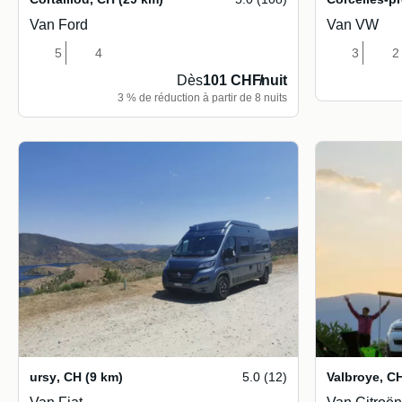
Van Ford
Van VW
5
4
3
2
Dès
101 CHF
/
nuit
3 % de réduction à partir de 8 nuits
ursy
,
CH
(9 km)
5.0 (12)
Valbroye
,
C