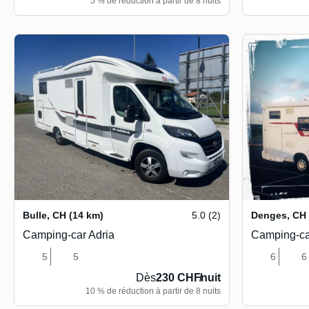
5 % de réduction à partir de 8 nuits
Bulle
,
CH
(14 km)
5.0 (2)
Denges
,
CH
Camping-car Adria
Camping-ca
5
5
6
6
Dès
230 CHF
/
nuit
10 % de réduction à partir de 8 nuits