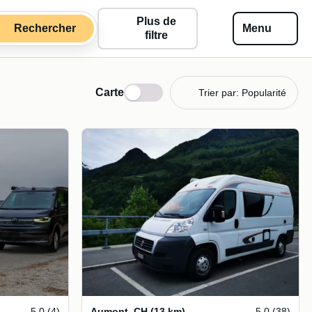
Plus de
Rechercher
Menu
filtre
Carte
Trier par: Popularité
5.0 (4)
Aumont
,
CH
(13 km)
5.0 (38)