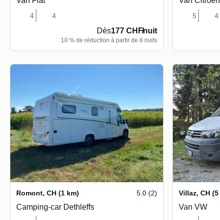
Van Fiat
Van Citroën
4
4
5
4
Dès
177 CHF
/
nuit
10 % de réduction à partir de 8 nuits
Romont
,
CH
(1 km)
5.0 (2)
Villaz
,
CH
(5
Camping-car Dethleffs
Van VW