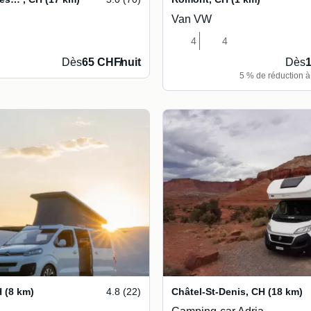
Van VW
4
4
Dès
65 CHF
/
nuit
Dès
5 % de réduction à 
H
(8 km)
4.8 (22)
Châtel-St-Denis
,
CH
(18 km)