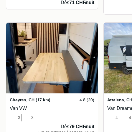
Dès
71 CHF
/
nuit
Cheyres
,
CH
(17 km)
4.8 (20)
Attalens
,
C
Van VW
Van Dream
3
3
4
4
Dès
79 CHF
/
nuit