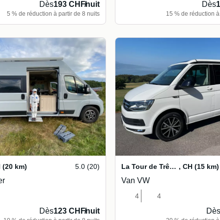
Dès
193 CHF
/
nuit
Dès
5 % de réduction à partir de 8 nuits
15 % de réduction à 
H
(20 km)
5.0 (20)
La Tour de Trême
,
CH
(15 km)
er
Van VW
4
4
Dès
123 CHF
/
nuit
Dè