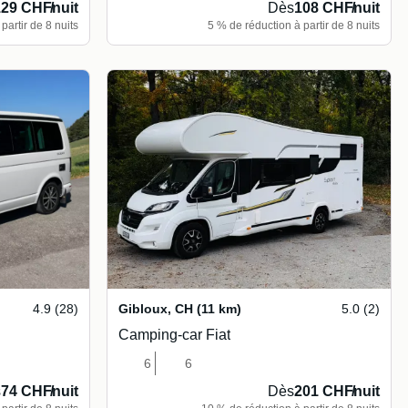
129 CHF
/
nuit
Dès
108 CHF
/
nuit
partir de 8 nuits
5 % de réduction à partir de 8 nuits
4.9 (28)
Gibloux
,
CH
(11 km)
5.0 (2)
Camping-car Fiat
6
6
s
74 CHF
/
nuit
Dès
201 CHF
/
nuit