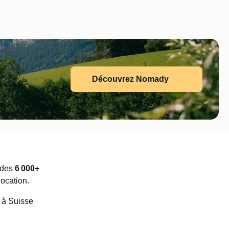
Découvrez Nomady
 des
6 000+
location.
 à Suisse