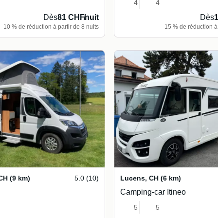
4
4
Dès
81 CHF
/
nuit
Dès
10 % de réduction à partir de 8 nuits
15 % de réduction à 
CH
(9 km)
5.0 (10)
Lucens
,
CH
(6 km)
Camping-car Itineo
5
5