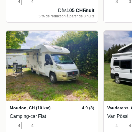
4
4
3
3
Dès
105 CHF
/
nuit
5 % de réduction à partir de 8 nuits
Moudon
,
CH
(10 km)
4.9 (8)
Vauderens
,
Camping-car Fiat
Van Pössl
4
4
4
4