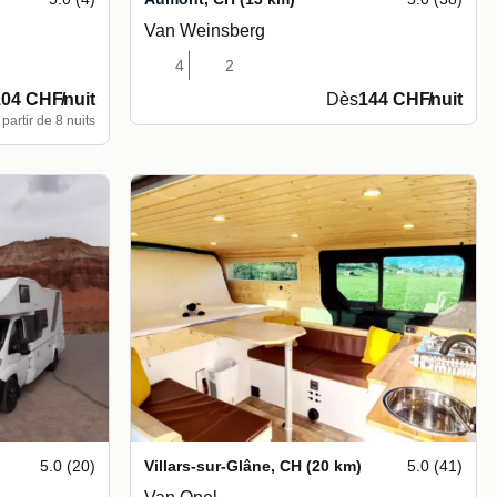
Van Weinsberg
4
2
104 CHF
/
nuit
Dès
144 CHF
/
nuit
partir de 8 nuits
5.0 (20)
Villars-sur-Glâne
,
CH
(20 km)
5.0 (41)